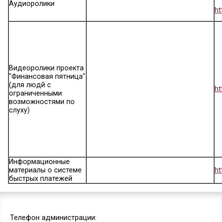
Мошенники не дремлют
Заем до зарплаты
Детский контент
Видеоролики
Аудиоролики