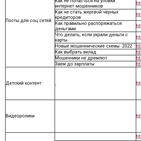
Тип контента
Название
Видеоролик с
мероприятий проекта
«Город финансовых
знаний» в Княгинино
5 примет мошенников
Цифровая гигиена
Как взять кредит и не бра
лишнего
Как не попасться на улов
интернет-мошенников
Как не стать жертвой чёр
кредиторов
Посты для соц сетей
Как правильно распоряжа
деньгами
Что делать, если украли д
карты
Новые мошеннические сх
Как выбрать вклад