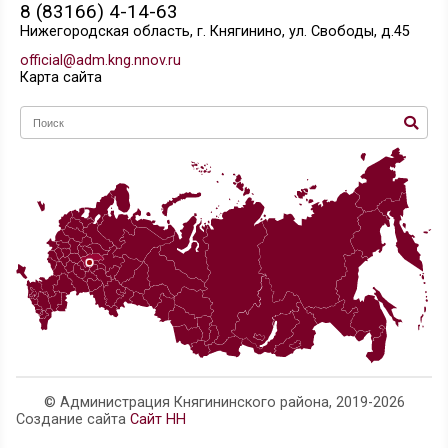
Видеоролики проекта
"Финансовая пятница"
(для людй с
ограниченными
возможностями по
слуху)
Информационные
материалы о системе
быстрых платежей
Телефон администрации: