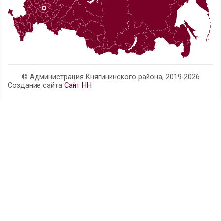
Телефон администрации:
8 (83166) 4-14-63
Нижегородская область, г. Княгинино, ул. Свобо
official@adm.kng.nnov.ru
Карта сайта