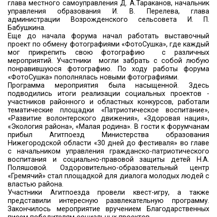
ООЦ «Гремячий» принимал гостей
15 сентября на базе оздоровительно-образо
центра «Гремячий» проходил первый 
молодежный форум «Вектор», участниками кот
учащиеся средних школ района, студенты
университета, представители Молодежной п
Земском собрании, сотрудники МБУК «Ку
досугового объединения района».
Участников форума приветствовали многочислен
глава местного самоуправления Д. А.Тараканов,
управления образования И. В. Перелев
администрации Возрожденского сельсове
Бабушкина.
Еще до начала форума начал работать вы
проект по обмену фотографиями «ФотоСушка», 
мог прикрепить свою фотографию с р
мероприятий. Участники могли забрать с со
понравившуюся фотографию. По ходу рабо
«ФотоСушка» пополнялась новыми фотографиям
Программа мероприятия была насыщенно