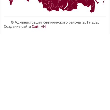
Телефон администрации:
8 (83166) 4-14-63
Нижегородская область, г. Княгинино, ул. Свобо
official@adm.kng.nnov.ru
Карта сайта