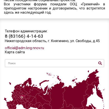
подводились итоги реализации социальных п
участников районного и областных конкурсов
тематические площадки «Патриотическое вос
«Развитие волонтерского движения», «Здоров
«Экология района», «Малая родина». В гости к 
прибыл Агитпоезд Министерства обр
Нижегородской области «30 дней до фестиваля
с начальником управления гражданско-патри
воспитания и социально-правовой защиты д
Поляшовой. Оздоровительно-образователь
«Гремячий» стал площадкой для диалога молод
властью района.
Участники Агитпоезда провели квест-игру
представили интересную развлекательную п
Закончилось мероприятие вручением Благода
писем победителям социальных проектов.
Все участники форума покидали ООЦ «Гр
приподнятом настроении и договорились, что 
здесь же наследующий год.