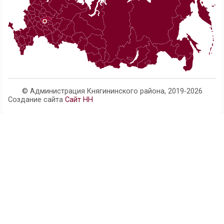
Телефон администрации:
8 (83166) 4-14-63
Нижегородская область, г. Княгинино, ул. Свобо
official@adm.kng.nnov.ru
Карта сайта