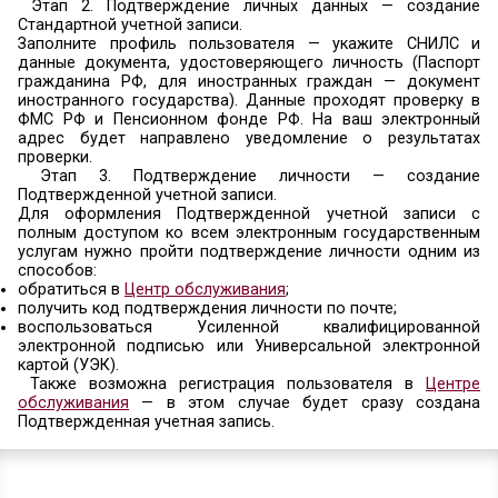
Главная
»
Электронные услуги
»
­Схема по регист
подтверждению личности при регистрации на Е
Регистрация на портале «Госуслуги» состои
этапов.
Этап 1.
Регистрация
Упрощенной учетной записи
Укажите в
регистрационной форме
фамил
мобильный телефон или e-mail. После клика
регистрации вы получите ссылку на страницу 
пароля.
Этап 2. Подтверждение личных данных —
Стандартной учетной записи.
Заполните профиль пользователя — укажит
данные документа, удостоверяющего личност
гражданина РФ, для иностранных граждан —
иностранного государства). Данные проходят 
ФМС РФ и Пенсионном фонде РФ. На ваш эл
адрес будет направлено уведомление о ре
проверки.
Этап 3. Подтверждение личности — 
Подтвержденной учетной записи.