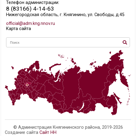
Для оформления Подтвержденной учетной
полным доступом ко всем электронным госуд
услугам нужно пройти подтверждение личност
способов:
обратиться в
Центр обслуживания
;
получить код подтверждения личности по почте;
воспользоваться Усиленной квалифици
электронной подписью или Универсальной эл
картой (УЭК).
Также возможна регистрация пользовател
обслуживания
— в этом случае будет сраз
Подтвержденная учетная запись.
Телефон администрации:
8 (83166) 4-14-63
Нижегородская область, г. Княгинино, ул. Свобо
official@adm.kng.nnov.ru