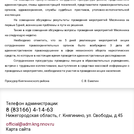
района
22
Совещание при прокуроре Княгининского района.
Сегодня в прокуратуре Княгининского района состоялось ме
совещание по вопросу реализации на территории района мероприя
антинаркотического Месячника «Мы выбираем жизнь!».
На совещании присутствовали сотрудники прокуратуры района,
администрации, главы администраций поселений, представители прав
органов, здравоохранения, службы судебных приставов, уголовно-
инспекции.
На совещании обсуждены результаты проведения мероприяти
первые 5 дней, возникшие проблемы и пути их решения.
Также в ходе совещания обсуждены вопросы проведения меропри
на следующую неделю.
Необходимо отметить, что за 5 дней реализации меро
сотрудниками правоохранительных органов было возбужде
административном правонарушении в сфере незаконного оборота 