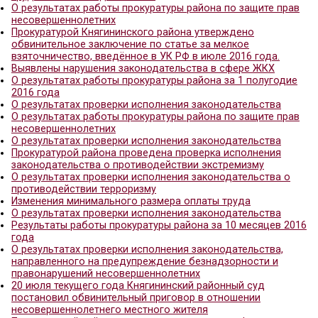
Надзор за соблюдением требований уголовно-
процессуального законодательства
Прокуратурой Княгининского района утверждено
обвинительное заключение по статье за мелкое
взяточничество, введённое в УК РФ в июле 2016 
8 декабря 2016 года в прокуратуре Княгининско
запланирован прием граждан заместителем прок
Нижегородской области Илюшиным Александро
Анатольевичам.
Надзор за соблюдением требований уголовно-
процессуального законодательства
В ходе проведенной прокуратурой Княгининског
проверки соблюдения миграционного законодат
выявлен факт фиктивной регистрации
Прокуратурой Княгининского района выявлены н
законодательства, направленного на обеспечен
безопасности пассажирских перевозок
О результатах работы прокуратуры района по
противодействию коррупции
Прокуратурой Княгининского района выявлены н
трудового законодательства