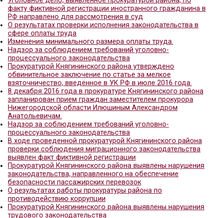
Прокуратурой района проведена проверка испол
бюджетного законодательства
Надзор за соблюдением требований законодате
исполнительном производстве
Прокуратурой района выявлено преступление в 
миграции
Надзор за соблюдением требований уголовно-
процессуального законодательства
Выявлены нарушения законодательства по соде
занятости населения
После вмешательства прокуратуры района неме
устранена авария на водопроводе
Несовершеннолетний местный житель признан в
угонах трех автомобилей на территории Княгини
района
Уголовное дело, выявленное прокуратурой район
факту фиктивной регистрации иностранного гра
РФ направлено для рассмотрения в суд
О результатах проверки исполнения законодател
сфере оплаты труда
Изменения минимального размера оплаты труда.