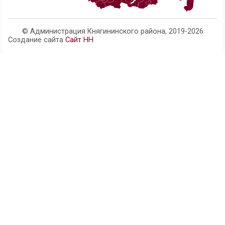
направленного на предупреждение безнадзорно
правонарушений несовершеннолетних
20 июля текущего года Княгининский районный с
постановил обвинительный приговор в отношен
несовершеннолетнего местного жителя
Прокуратурой района выявлены нарушения в сфе
трудового законодательства
Телефон администрации:
8 (83166) 4-14-63
Нижегородская область, г. Княгинино, ул. Свобо
official@adm.kng.nnov.ru
Карта сайта