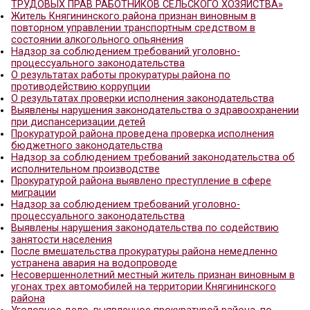
ИНФОРМАЦИЯ о результатах работы прокуратуры
сфере исполнения трудового законодательства 
год
ИНФОРМАЦИЯ о состоянии прокурорского надзо
исполнением законодательства о государственн
муниципальной службе и противодействии корру
2015 год
Прокуратура Княгининского района выявила
контрафактную продукцию.
ПРЕСС-РЕЛИЗ «ПРОКУРАТУРА ВЫСТУПИЛА В ЗА
ТРУДОВЫХ ПРАВ РАБОТНИКОВ СЕЛЬСКОГО ХОЗЯ
Житель Княгининского района признан виновным
повторном управлении транспортным средством
состоянии алкогольного опьянения
Надзор за соблюдением требований уголовно-
процессуального законодательства
О результатах работы прокуратуры района по
противодействию коррупции
О результатах проверки исполнения законодател
Выявлены нарушения законодательства о здрав
при диспансеризации детей