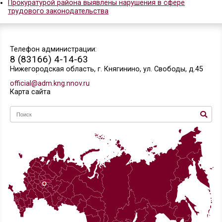
О результатах работы прокуратуры района по за
несовершеннолетних
Прокуратурой Княгининского района утверждено
обвинительное заключение по статье за мелкое
взяточничество, введённое в УК РФ в июле 2016 
Выявлены нарушения законодательства в сфере
О результатах работы прокуратуры района за 1 
2016 года
О результатах проверки исполнения законодател
О результатах работы прокуратуры района по за
несовершеннолетних
О результатах проверки исполнения законодател
Прокуратурой района проведена проверка испол
законодательства о противодействии экстремиз
О результатах проверки исполнения законодател
противодействии терроризму
Изменения минимального размера оплаты труда
О результатах проверки исполнения законодател
Результаты работы прокуратуры района за 10 ме
года
О результатах проверки исполнения законодател