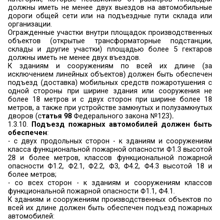
поверхность, условия сушки, огнезащитную эфф
этих средств, способ защиты от неблаг
климатических воздействий, условия и срок эк
огнезащитных покрытий, а также меры безопа
проведении огнезащитных работ.
Проверка качества осуществляется в соотв
инструкцией завода-изготовителя огнезащитно
и нормативных документов по пожарной безопас
Проверку качества огнезащитной обработки 
может проводить непосредственно руко
организации, при наличии аттестованного обо
поверенных средств измерений и квалифици
персонала или привлекать к оценке соо
организации, обладающие подтвержденной не
компетенцией.
1.4. Обработке огнезащитными составами подве
деревянные детали, которые спосо
распространению пожара:
- стропила, обрешетка кровли
- древесина, применяемая для отделки и на
оркестровой ямы (5.4.4. СП 4.13130.2013);