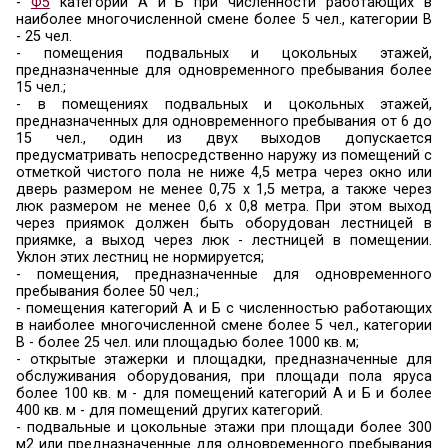
производственных зданий и сооружений до 60 
условии устройства тупиковых дорог к этим
сооружениям с площадками для разворота
техники и устройством на этих площадках
гидрантов. При этом расстояние от произво
зданий и сооружений до площадок для р
пожарной техники должно быть не менее 5, но н
метров, а расстояние между тупиковыми дорог
быть не более 100 метров.
Ширина проездов для пожарной техники в зави
высоты зданий или сооружений должна сост
менее:
- 3,5 метров - при высоте зданий или сооружен
метров включительно;
- 4,2 метра - при высоте здания от 13,0 метр
метров включительно;
- 6,0 метров - при высоте здания более 46 метров
В общую ширину противопожарного 
совмещенного с основным подъездом к 
сооружению, допускается включать тротуар, п
к проезду (раздел 8 СП 4.13130.2013. Свод прав
противопожарной защиты. Ограничение распр