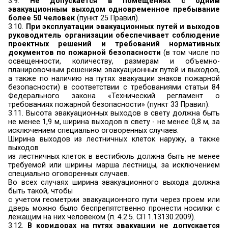
3. Состояние эвакуационных путей и выходов
3.1.
Каждое здание должно иметь о
планировочное решение и конструктивное и
эвакуационных путей, обеспечивающие б
эвакуацию людей при пожаре
. При нево
безопасной эвакуации людей должна быть обе
защита посредством применения систем кол
защиты.
Для обеспечения безопасной эвакуац
должны быть:
1) установлены необходимое количество, 
соответствующее конструктивное ис
эвакуационных путей и эвакуационных выходов;
2) обеспечено беспрепятственное движение
эвакуационным путям и через эвакуационные вы
3) организованы оповещение и управление 
людей по эвакуационным путям (в том
использованием световых указателей, зв
речевого оповещения).
Безопасная эвакуация людей из зданий п