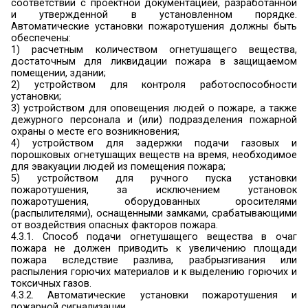
Кроме того, на путях эвакуации не допускается 
винтовых лестниц, лестниц полностью или
криволинейных в плане, а также забежных и кри
ступеней, ступеней с различной шириной п
различной высоты в пределах марша ле
лестничной клетки (п. 4.3.4. СП 1.13130.2009).
Пути эвакуации (общие коридоры, холлы, фойе, 
галереи) должны выделяться стенами или пере
предусмотренными от пола до перекрытия (покр
Указанные стены и перегородки должны пр
глухим участкам наружных стен и не иметь
проемов, не заполненных дверьми,
светопрозрачными конструкциями и другими (в
над подвесными потолками и под фальш
Светопрозрачные конструкции в данных пере
стенах следует предусматривать из негорючих м
Узлы пересечения указанных стен и пер
инженерными коммуникациями должны гермети
материалами группы НГ (негорючие).
Данные стены и перегородки в общественны
высотой не более 28 м допускается проект