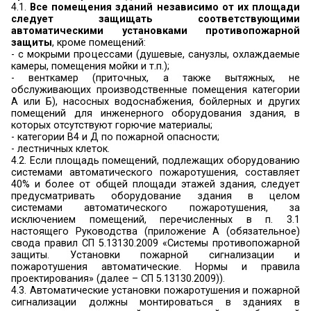
кранов.
Коридоры длиной более 60 м следует р
противопожарными перегородками 2-го типа н
длина которых определяется по своду п
7.13130.2009 «Отопление, вентиляция, кондицио
Противопожарные требования», но не должна
60 м. (п. 4.3.3. СП 1.13130.2009).
3.13. Высота горизонтальных участков путей э
свету должна быть не менее 2 м, ширина гори
участков путей эвакуации и пандусов должн
менее:
- 0,7 м – для проходов к одиночным рабочим мес
- 1,0 м – во всех остальных случаях.
В полу на путях эвакуации не допускаются пере
менее 45 см
и выступы, за исключением порогов в дверных 
местах перепада высот следует предусм
лестницы с числом ступеней не менее трех или 
с уклоном не более 1:6.
При высоте лестниц более 45 см следует преду
ограждения высотой не менее 1,2 м с перилами.