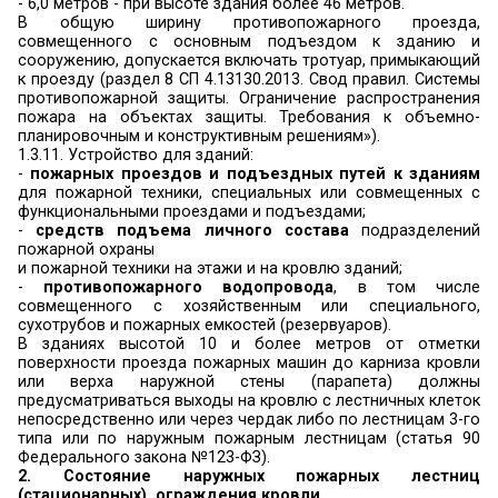
2.13130.2012).
1.3.7.
Исправность источников на
противопожарного водоснабжения и вну
противопожарного водопровода
и орг
проведение проверок их работоспособности не 
в год (весной и осенью) с составлением соотв
актов. Кроме того, руководитель орг
обеспечивает исправное состояние пожарных 
их утепление и очистку от снега и льда в зим
доступность подъезда пожарной техники к
гидрантам в любое время года. Направление 
пожарным гидрантам и водоемам, яв
источником противопожарного водоснабжени
обозначаться указателями с четко нанесенны
расстояния до их месторасположения (пункт 55 
При отсутствии собственных сетей и ис
информация о наличии и состоянии водои
может быть запрошена в администрации муни
образования и (или) службе ЖКХ.
1.3.8.
Исправное содержание (в любое вре
дорог, проездов и подъездов
к зданиям,