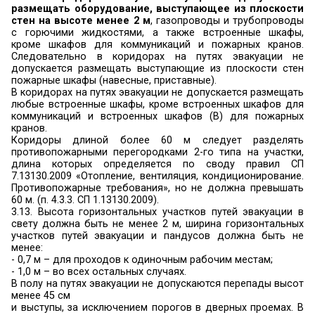
считается обеспеченной, если интервал в
момента обнаружения пожара до завершения
эвакуации людей в безопасную зону не 
необходимого времени эвакуации людей п
(статья 53 Федерального закона № 123-ФЗ, свод
1.13130.2009 «Системы противопожарной
Эвакуационные пути и выходы» (далее – СП 1.1313
3.2.
Не менее двух эвакуационных выход
иметь:
- этажи зданий класса:
Ф1.1
;
Ф1.2
;
Ф2.1
;
Ф2.2
;
Ф3
;
-
Ф5
категорий А и Б при численности раб
наиболее многочисленной смене более 5 чел., к
- 25 чел.
- помещения подвальных и цокольных
предназначенные для одновременного пребыв
15 чел.;
- в помещениях подвальных и цокольных
предназначенных для одновременного пребыван
15 чел., один из двух выходов доп
предусматривать непосредственно наружу из п
отметкой чистого пола не ниже 4,5 метра чере