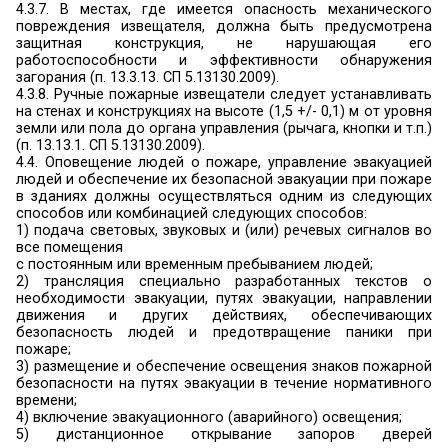
холлах и фойе.
Каркасы подвесных потолков в помещениях и
эвакуации следует выполнять из негорючих мате
4.3.2. СП 1.13130.2009).
Перечень показателей для оценки пожарной 
того или иного строительного материала ука
сертификате соответствия или в декларации со
пожарной безопасности (можно запросить у пр
производителя).
3.15.
При эксплуатации эвакуационны
эвакуационных и аварийных выходов запрещ
а) устраивать на путях эвакуации пороги (за и
порогов в дверных проемах), устанавливать ра
подъемно-опускные двери и ворота без во
вручную открыть их изнутри и заблокировать 
состоянии, вращающиеся двери и турникеты
другие устройства, препятствующие свободной
людей, при отсутствии иных (дублирующ
эвакуации либо при отсутствии технических
позволяющих вручную открыть и заблоки
открытом состоянии указанные устройства. Доп