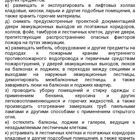
организации обеспечивает:
1.3.1. На объекте защиты с массовым пребыва
(50 и более человек), а также на объекте 
местами на этаже для 10 и более человек нали
эвакуации людей при пожаре
(пункт 7 Прав
эвакуации должны соответствовать требован
12.4.026-2015 и ГОСТ Р 12.2.143-2009.
1.3.2. На объекте с массовым пребыванием люд
инструкции
о действиях персонала по эвакуации л
пожаре
, а также проведение
не реже 1 раза в полугодие практических трени
осуществляющих свою деятельность на объекте
Правил).
1.3.3. На объекте с ночным пребыванием люд
инструкции
о порядке действий обслуживающего пер
случай возникновения пожара в дневное
время
, телефонной связи, электрических фо
менее 1 фонаря на каждого дежурного),
индивидуальной защиты органов дыхания