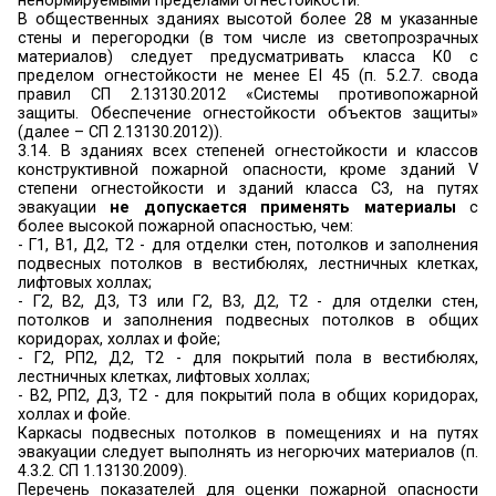
быть не менее двух
, если на нем расп
помещение, которое должно иметь не ме
эвакуационных выходов.
3.3.1. При наличии двух эвакуационных выход
они должны быть расположены рассредоточен
пропускная способность всех выходов, кром
одного из них, должна обеспечить безопасную
всех людей, находящихся в помещении, на э
здании.
3.4.
Двери эвакуационных выходов из п
коридоров, холлов, фойе, вестибюлей и л
клеток не должны иметь запоров
, препятс
свободному открыванию изнутри без ключа (пу
1.13130.2009, пункт 35 Правил). В зданиях высот
м указанные двери, должны быть глухи
армированным стеклом.
3.5. Лестничные клетки, как правило, должны им
приспособлениями для самозакрывания и с уп
в притворах.
В лестничных клетках допускается не преду
приспособления для самозакрывания и упл