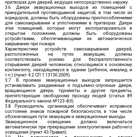
2.1. Наружные пожарные лестницы и огражде
подлежат испытаниям при приемке о
эксплуатацию и не реже одного раза в пять 
подвергаться периодическим испытаниям.
2.2.
Наружные пожарные лестницы и ог
кровли зданий должны содержаться в и
состоянии
и не менее одного раза в год н
проводить обследование целостности конс
составлением акта по результатам проверки.
2.3. В случае обнаружения нарушений це
конструкции производится
их восстановление (ремонт) с последующим п
испытаний на прочность.
2.4. Испытания и ежегодное обследован
проводить организации, имеющие обученный 
аттестованное испытательное оборуд
измерительный инструмент с результатами его п
2.5. Результаты испытаний конструкций 
ограждений кровли, установленных на зданиях,
удовлетворительными, если они соотв
требованиям ГОСТ Р 53254-2009 (пункт 24 Правил