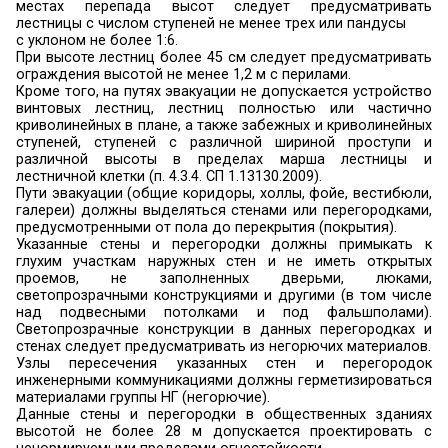
дверь размером не менее 0,75 х 1,5 метра, а т
люк размером не менее 0,6 х 0,8 метра. При 
через приямок должен быть оборудован ле
приямке, а выход через люк - лестницей в 
Уклон этих лестниц не нормируется;
- помещения, предназначенные для однов
пребывания более 50 чел.;
- помещения категорий А и Б с численностью 
в наиболее многочисленной смене более 5 чел.,
В - более 25 чел. или площадью более 1000 кв. м
- открытые этажерки и площадки, предназна
обслуживания оборудования, при площади п
более 100 кв. м - для помещений категорий А и
400 кв. м - для помещений других категорий.
- подвальные и цокольные этажи при площади
м2 или предназначенные для одновременного 
более 15 человек.
- этажи категорий А и Б при численности ра
наиболее многочисленной смене более 5 чел., к
- 25 чел.
3.3.
Число эвакуационных выходов с эта