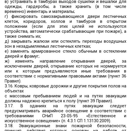
состояние знаков пожарной безопасности, в
обозначающих пути эвакуации и эвакуационные 
Эвакуационное освещение должно вк
автоматически при прекращении электропитани
освещения (пункт 43 Правил).
3.9.
Не допускается в помещениях 
эвакуационным выходом одновременное п
более 50 человек
(пункт 25 Правил).
3.10.
При эксплуатации эвакуационных путей 
руководитель организации обеспечивает с
проектных решений и требований нор
документов по пожарной безопасности
(в то
освещенности, количеству, размерам и 
планировочным решениям эвакуационных путей 
а также по наличию на путях эвакуации знако
безопасности) в соответствии с требованиями
Федерального закона «Технический рег
требованиях пожарной безопасности» (пункт 33 
3.11. Высота эвакуационных выходов в свету д
не менее 1,9 м, ширина выходов в свету - не мене
исключением специально оговоренных случаев.