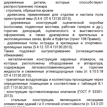
средствами пожаротушения
.
При определении видов и количества первичн
пожаротушения следует учитывать физико-хи
пожароопасные свойства горючих вещ
взаимодействие с огнетушащими веществами
площадь помещений, открытых площадок и уста
Комплектование технологического обор
огнетушителями осуществляется согласно тр
технических условий (паспортов) на это оборудо
Выбор типа и расчет необходимого ко
огнетушителей на объекте защиты (в по
осуществляется в соответствии с пунктами 468, 
и приложениями № 1 и 2 к Правилам в завис
огнетушащей способности огнетушителя, 
помещений по пожарной и взрывопожарной оп
также класса пожара.
1.3.6.
Устранение нарушений огнезащитных
(штукатурки, специальных красок, лаков, о
процессе их эксплуатации.
Пунктом 21 Правил определено, что рук
организации обеспечивает устранение по