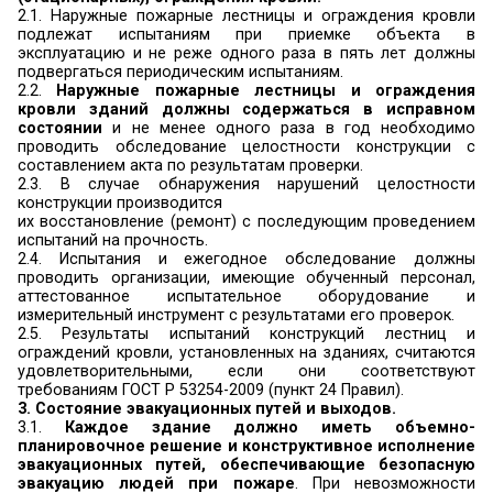
пожарным лестницам и пожарным гидрантам 
Правил).
1.3.9. Производственные объекты с площадкам
более 5 гектаров должны иметь не менее двух в
исключением складов нефти и нефтепродукт
категорий, которые независимо от размеров
должны иметь не менее двух выездов на авт
дороги общей сети или на подъездные пути 
организации.
Огражденные участки внутри площадок произв
объектов (открытые трансформаторные по
склады и другие участки) площадью более 5
должны иметь не менее двух въездов.
К зданиям и сооружениям по всей их д
исключением линейных объектов) должен быть
подъезд (доставка) мобильных средств пожар
одной стороны при ширине здания или соор
более 18 метров и с двух сторон при ширин
метров, а также при устройстве замкнутых и пол
дворов (с
татья 98
Федерального закона №123)
.
1.3.10.
Подъезд пожарных автомобилей до