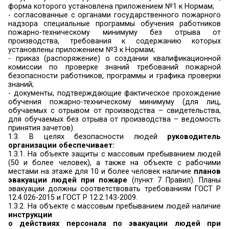
соответствии с требованиями, установленным
XVIII Правил, в том числе отдельно дл
пожаровзрывоопасного и пожароопасного 
категории А, Б и В1 производственного и с
назначения.
1.2.
Лица допускаются к работе на объекте то
прохождения
обучения мерам пожарной без
Обучение лиц мерам пожарной безо
осуществляется путем проведения противо
инструктажа и прохождения пожарно-тех
минимума (пункт 3 Правил).
Обучение мерам пожарной безопасности осущ
в соответствии
с Нормами пожарной безопасности «Обуче
пожарной безопасности работников орга
утвержденными приказом МЧС РФ от 12.12.2
(далее – Нормы), которые устанавливают ви
проведения противопожарного инструктажа, 
лиц, подлежащих обучению пожарно-техн
минимуму с отрывом и без отрыва от производст
Для этих целей в организации должна быть
следующая документация: