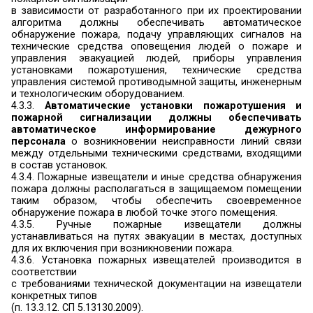
ненормируемыми пределами огнестойкости.
В общественных зданиях высотой более 28 м
стены и перегородки (в том числе из свето
материалов) следует предусматривать кл
пределом огнестойкости не менее EI 45 (п. 5.
правил СП 2.13130.2012 «Системы против
защиты. Обеспечение огнестойкости объекто
(далее – СП 2.13130.2012)).
3.14. В зданиях всех степеней огнестойкости
конструктивной пожарной опасности, кроме
степени огнестойкости и зданий класса С3,
эвакуации
не допускается применять мат
более высокой пожарной опасностью, чем:
- Г1, В1, Д2, Т2 - для отделки стен, потолков и
подвесных потолков в вестибюлях, лестничны
лифтовых холлах;
- Г2, В2, Д3, Т3 или Г2, В3, Д2, Т2 - для отд
потолков и заполнения подвесных потолко
коридорах, холлах и фойе;
- Г2, РП2, Д2, Т2 - для покрытий пола в в
лестничных клетках, лифтовых холлах;
- В2, РП2, Д3, Т2 - для покрытий пола в общих 