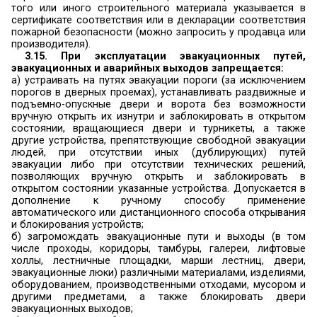
притворах для дверей, ведущих непосредственн
3.6. Двери эвакуационных выходов из по
принудительной противодымной защитой, в то
коридоров, должны быть оборудованы приспо
для самозакрывания и уплотнениями в притво
этих помещений, которые могут эксплуатир
открытом положении, должны быть обо
устройствами, обеспечивающими их автом
закрывание при пожаре.
Характеристики устройств самозакрывани
расположенных на путях эвакуации
соответствовать усилию для беспрепятс
открывания дверей человеком, относящимся к
контингенту, находящемуся в здании (ребенок,
т.п.) (пункт 4.2 СП 1.13130.2009).
3.7. В проемах эвакуационных выходов за
устанавливать раздвижные и подъемно-опуск
вращающиеся двери, турникеты и другие 
препятствующие свободному проходу людей (
Федерального закона №123-ФЗ).
3.8. Руководитель организации обеспечивает