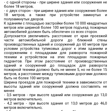
- деревянных конструкций сценической
(колосники, подвесные мостики, рабочие галер
горючих декораций, сценического и выс
оформления, а также драпировки в зрит
экспозиционных залах, фойе и буфетах (пункт 108
- деревянные полы эстрады в зрелищных и с
зрелищных залах (5.4.12. СП 4.13130.2013);
Также подлежат оштукатуриванию (огнез
обмазками):
- металлические конструкции наружных эта
которых расположены оборудование и ап
содержащие легковоспламеняющиеся и
жидкости и сжиженные углеводородные газы (п.
СП 4.13130.2013);
- транзитные воздуховоды и коллекторы проход
определенные помещения в соответствии с та
(СП 7.13130.2013);
- конструкции противопожарных клапанов (ГОС
2013);
- стальные конструкции, являющихся 
элементами зданий I и II степеней огнестойкости (