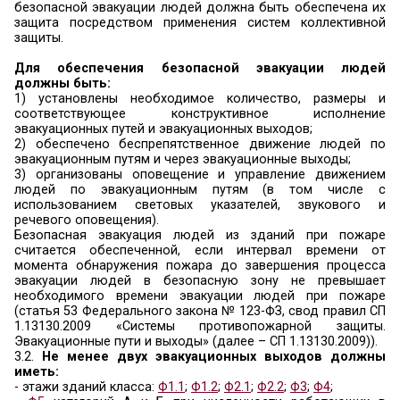
обеспечен
:
- с двух продольных сторон - к зданиям и с
класса функциональной пожарной опасности Ф1
28 и более метров, классов функциональной
опасности Ф1.2, Ф2.1, Ф2.2, Ф3, Ф4.2, Ф4.3 вы
более метров;
- со всех сторон - к зданиям и сооружения
функциональной пожарной опасности Ф1.1, Ф4.1.
К зданиям и сооружениям производственных о
всей их длине должен быть обеспечен подъез
автомобилей:
- с одной стороны - при ширине здания или соо
более 18 метров;
- с двух сторон - при ширине здания или сооруж
18 метров, а также при устройстве зам
полузамкнутых дворов.
К зданиям с площадью застройки более 10 000 
метров или шириной более 100 метров подъез
автомобилей должен быть обеспечен со всех ст
Допускается увеличивать расстояние от кра
части автомобильной дороги до ближн