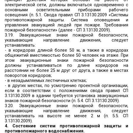
Ширина выходов из лестничных клеток наруж
выходов
из лестничных клеток в вестибюль должна быт
требуемой или ширины марша лестницы, за и
специально оговоренных случаев.
Во всех случаях ширина эвакуационного вых
быть такой, чтобы
с учетом геометрии эвакуационного пути через
дверь можно было беспрепятственно пронести
лежащим на них человеком (п. 4.2.5. СП 1.13130.20
3.12.
В коридорах на путях эвакуации не до
размещать оборудование, выступающее из 
стен на высоте менее 2
м
, газопроводы и тр
с горючими жидкостями, а также встроенн
кроме шкафов для коммуникаций и пожарны
Следовательно в коридорах на путях эва
допускается размещать выступающие из плос
пожарные шкафы (навесные, приставные).
В коридорах на путях эвакуации не допускается
любые встроенные шкафы, кроме встроенных 
коммуникаций и встроенных шкафов (В) для