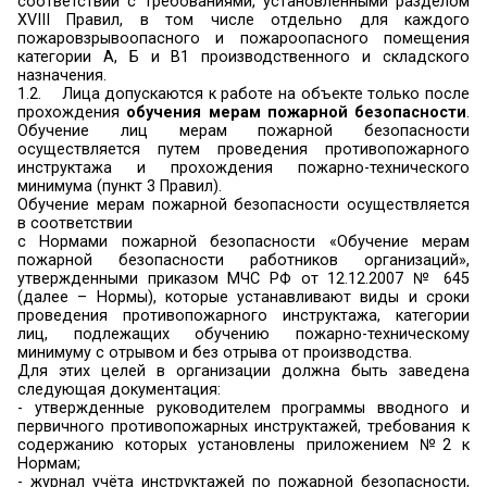
безопасности
в пределах своей компет
подведомственных объектах
и несут перс
ответственность
за соблюдение требований
безопасности.
Согласно п. 4 «Правил противопожарного
Российской Федерации», утвержденных поста
Правительства РФ от 25.04.2012 № 390 (далее 
руководитель организации назначает лицо, отв
за пожарную безопасность, которое обе
соблюдение
требований пожарной безопас
объекте, в том числе:
1.
Мероприятия, направленные на нед
пожара.
1.1.
В отношении каждого объекта з
исключением индивидуальных жилых
руководителем (иным уполномоченным до
лицом) организации (индивидуальным предприн
в пользовании которой на праве собственно
ином законном основании находятся объек
(далее - руководитель организации), утв
инструкция о мерах пожарной безопа