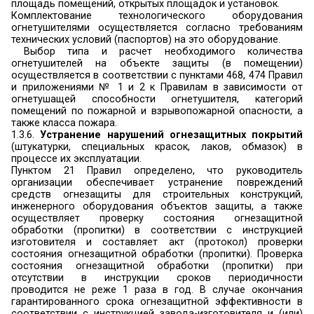
холлов, фойе, тамбуров и лестничных клеток, др
препятствующие распространению опасных
пожара на путях эвакуации;
ж) размещать мебель, оборудование и другие п
подходах к пожарным кранам внут
противопожарного водопровода и первичным 
пожаротушения, у дверей эвакуационных выхо
на балконах и лоджиях, в переходах между 
выходами на наружные эвакуационные л
демонтировать межбалконные лестницы,
заваривать люки на балконах и лоджиях квартир;
з) проводить уборку помещений и стирку
применением бензина, керосина и
легковоспламеняющихся и горючих жидкостей
производить отогревание замерзших труб 
лампами и другими способами с применением
огня;
и) остеклять балконы, лоджии и галереи, 
незадымляемым лестничным клеткам;
к) устраивать в лестничных клетках и поэтажных
кладовые и другие подсобные помещения, а так