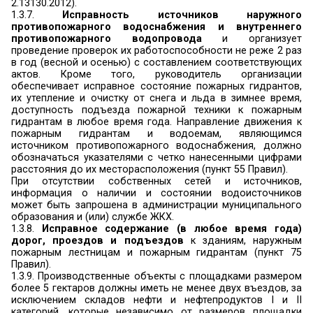
средств огнезащиты для строительных кон
инженерного оборудования объектов защиты
осуществляет проверку состояния огне
обработки (пропитки) в соответствии с ин
изготовителя и составляет акт (протокол)
состояния огнезащитной обработки (пропитки)
состояния огнезащитной обработки (проп
отсутствии в инструкции сроков перио
проводится не реже 1 раза в год. В случае
гарантированного срока огнезащитной эффек
соответствии с инструкцией завода-изготовите
производителя огнезащитных работ руко
организации обеспечивает проведение п
обработки конструкций и инженерного обо
объектов защиты.
В соответствии с частью 1 статьи 136 Фед
закона №123, техническая документация на
огнезащиты должна содержать информацию о т
показателях, характеризующих область их п
пожарную опасность, способ подготовки пов
виды и марки грунтов, способ нанесения на 