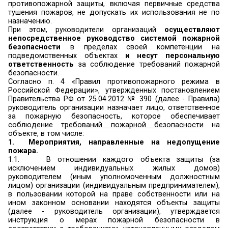
нарушений обязательных требований.
Руководство содержит
основные
требования
безопасности, не соблюдение (нарушения
наиболее часто встречаются (выявляются) н
защиты.
Согласно статье 37 Федерального закона от 21
69-ФЗ «О пожарной безопасности»
рук
организации
обязаны:
соблюдать требования пожарной безопасност
выполнять предписания, постановления и ины
требования должностных лиц пожарной охраны.
разрабатывать и осуществлять меры 
безопасности;
проводить противопожарную пропаганду, а так
своих работников мерам пожарной безопасности
содержать в исправном состоянии системы и
противопожарной защиты, включая первичные
тушения пожаров, не допускать их использов
назначению.
При этом, руководители организаций
осу
непосредственное руководство системой