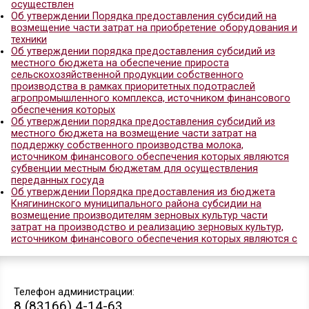
бюджета Княгининского муниципального района
возмещение части затрат на поддержку элитног
семеноводства, источником финансового обесп
которых являются субвенции местным бюджета
осуществления
Об утверждении Порядка предоставления субси
бюджета Княгининского муниципального района
возмещение части затрат на поддержку племенн
животноводства, источником финансового обес
которых являются субвенции местным бюджета
осуществлен
Об утверждении Порядка предоставления субси
возмещение части затрат на приобретение обор
техники
Об утверждении порядка предоставления субси
местного бюджета на обеспечение прироста
сельскохозяйственной продукции собственного
производства в рамках приоритетных подотрасл
агропромышленного комплекса, источником фин
обеспечения которых
Об утверждении порядка предоставления субси