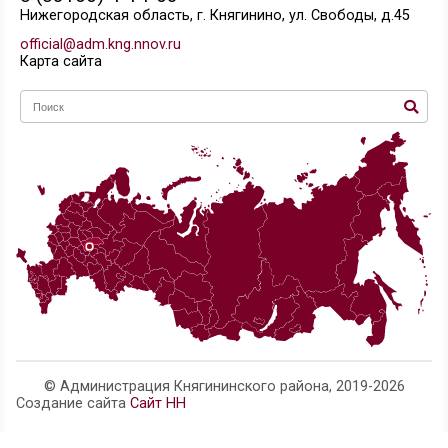
местного бюджета на возмещение части затрат 
поддержку собственного производства молока,
источником финансового обеспечения которых 
субвенции местным бюджетам для осуществлен
переданных госуда
Об утверждении Порядка предоставления из б
Княгининского муниципального района субсидии
возмещение производителям зерновых культур ч
затрат на производство и реализацию зерновых 
источником финансового обеспечения которых 
Телефон администрации:
8 (83166) 4-14-63
Нижегородская область, г. Княгинино, ул. Свобо
official@adm.kng.nnov.ru
Карта сайта