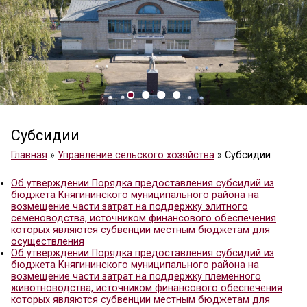
Субсидии
Главная
»
Управление сельского хозяйства
»
Суб
Об утверждении Порядка предоставления субси