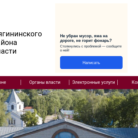
ый сайт
ции Княгининского
Не убран м
ного района
дороге, не
Столкнулись 
кой области
о ней!
О районе
Органы власти
Элек