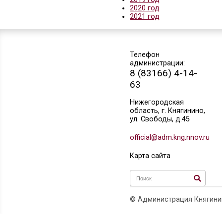
Монитори
распоря
Главная
»
Фин
средств бюд
2022 год
2018 год
2019 год
2020 год
2021 год
Телефон
администраци
8 (83166) 
63