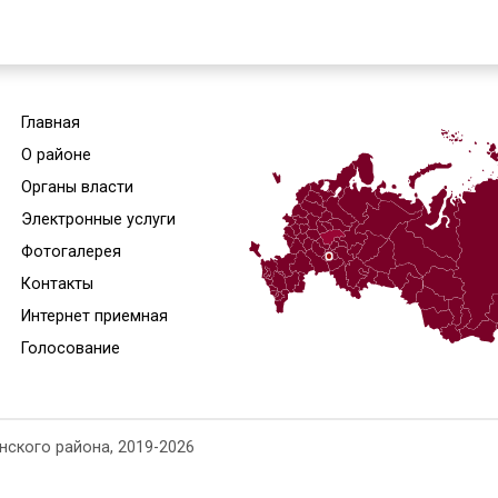
нг оценки качества управления 
дителей бюджетных средств бюдж
ансы
»
Мониторинг оценки качества управления ф
жета муниципального района
Главная
и:
О районе
4-14-
Органы власти