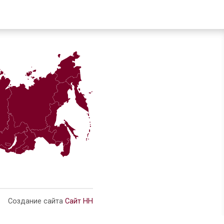
финансами главных
ета муниципального района
инансами главных распорядителей бюджетных