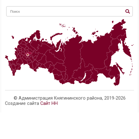
В период отпусков жители Нижегородской облас
чаще приобретают железнодорожные и авиабил
почте
Почта России модернизирует сельские отделени
Нижегородской области
О контроле за состоянием атмосферного воздуха
лесными пожарами
С 4 июля 2022 года в Управлении Росреестра по
Нижегородской области свою работу начал
ведомственный Call-центр
Прививайтесь от гриппа
Подготовка школ к новому учебному году в
Нижегородской области
Роспотребнадзор держит на контроле реализац
табачной продукции и соблюдение антитабачно
законодательства
О ходе иммунизации населения против гриппа, о
эпидемиологической ситуации по заболеваемос
Нижегородской области
Рекомендации гражданам: Как собирать и готов
Управление Роспотребнадзора по Нижегородско