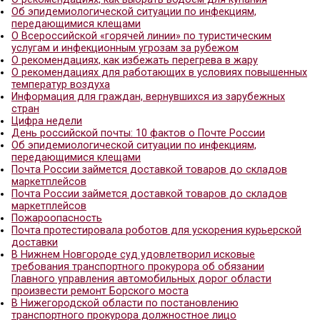
Тестируем здоровье
Мифы и ВИЧ
Культура здоровья и ВИЧ-инфекция.
Что такое KONTAKT?
23 июня 2022 г. с 14:00 до 16:00 в приемной гра
Губернатора и Правительства Нижегородской об
Безвозмездная правовая консультация для пенс
граждан, имеющих льготные категории
Безвозмездная правовая консультация для пенс
граждан, имеющих льготные категории
Информация ГБУЗ НО НОЦОЗМП - Холера
В Нижегородской области по постановлению пр
юридическое лицо оштрафовано за совершение
коррупционного правонарушения
По выявленным Нижегородской транспортной
прокуратурой нарушениям требований законода
об обращениях граждан виновное должностной
привлечено к административной ответственност
штрафа
ПРЕСС-РЕЛИЗ о встрече Нижегородского трансп
прокурора с ветеранами прокуратуры в честь пр