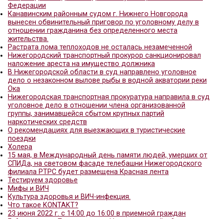
Российской Федерации
Об эпидемиологической ситуации по инфекциям
передающимися клещами
Отмечается снижение показателей заболеваемос
ОРВИ среди всех возрастных групп населения – 
Роспотребнадзора
Арзамасским городским судом удовлетворены 
требования прокурора об обязании администра
Арзамас произвести ремонт путепровода
В Нижнем Новгороде перед судом предстанет у
Республики Беларусь, сбывавший психотропные
в крупном размере
По требованию Нижегородского транспортного 
запрещена эксплуатации четырех дебаркадеров 
акватории реки Волга
Кратковременные перерывы трансляции цифров
эфирного телевидения в Нижегородской области
Об эпидемиологической ситуации по инфекциям
передающимися клещами
О рекомендациях как выбрать продукты к Пасхе
О проведении Единой недели иммунизации в Ро