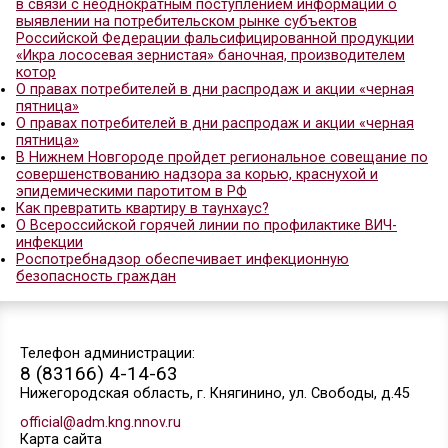
День российской почты: 10 фактов о Почте Росс
Об эпидемиологической ситуации по инфекциям
передающимися клещами
Почта России займется доставкой товаров до с
маркетплейсов
Почта России займется доставкой товаров до с
маркетплейсов
Пожароопасность
Почта протестировала роботов для ускорения к
доставки
В Нижнем Новгороде суд удовлетворил исковые
требования транспортного прокурора об обязан
Главного управления автомобильных дорог обла
произвести ремонт Борского моста
В Нижегородской области по постановлению
транспортного прокурора должностное лицо
коммерческой организации оштрафовано за сов
коррупционного правонарушения
Нижегородской транспортной прокуратурой при
к соблюдению прав детей в период летней
оздоровительной кампании