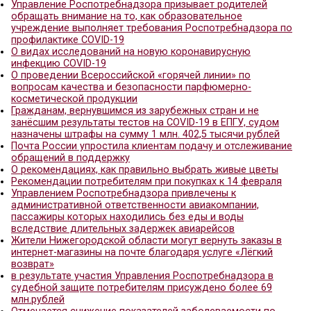
В Нижегородской области по материалам прове
природоохранной прокуратуры по факту загрязн
сточными водами земель государственного лес
фонда возбуждено уголовное дело
5 вопросов о штамме «омикрон»
Приговор по уголовному делу о получение взято
преподавателем высшего учебного заведения в
судом в Нижнем Новгороде
О выявлении штамма «омикрон» на территории
Нижегородской области
Управление Роспотребнадзора призывает родит
обращать внимание на то, как образовательное
учреждение выполняет требования Роспотребна
профилактике COVID-19
О видах исследований на новую коронавирусну
инфекцию COVID-19
О проведении Всероссийской «горячей линии» п
вопросам качества и безопасности парфюмерно
косметической продукции
Гражданам, вернувшимся из зарубежных стран и 
занёсшим результаты тестов на COVID-19 в ЕПГУ,