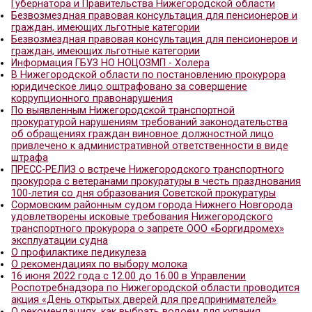
Федерации
Канавинским районным судом г. Нижнего Новго
вынесен обвинительный приговор по уголовному
отношении гражданина без определенного мест
жительства.
Растрата лома теплоходов не осталась незамеч
Нижегородский транспортный прокурор санкцио
наложение ареста на имущество должника
В Нижегородской области в суд направлено уго
дело о незаконном вылове рыбы в водной акват
Ока
Нижегородская транспортная прокуратура напра
уголовное дело в отношении члена организован
группы, занимавшейся сбытом крупных партий
наркотических средств
О рекомендациях для выезжающих в туристичес
поездки
Холера
15 мая, в Международный день памяти людей, у
СПИДа, на световом фасаде телебашни Нижегор
филиала РТРС будет размещена Красная лента