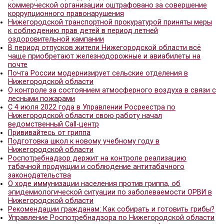
100-летия со дня образования Советской прокур
Сормовским районным судом города Нижнего Н
удовлетворены исковые требования Нижегород
транспортного прокурора о запрете ООО «Борги
эксплуатации судна
О профилактике педикулеза
О рекомендациях по выбору молока
16 июня 2022 года с 12.00 до 16.00 в Управлении
Роспотребнадзора по Нижегородской области п
акция «День открытых дверей для предпринимат
О рекомендациях, как выбрать водоем для купа
Об эпидемиологической ситуации по инфекциям
передающимися клещами
О Всероссийской «горячей линии» по туристичес
услугам и инфекционным угрозам за рубежом
О рекомендациях, как избежать перегрева в жар
О рекомендациях для работающих в условиях п
температур воздуха
Информация для граждан, вернувшихся из зару
стран
Цифра недели