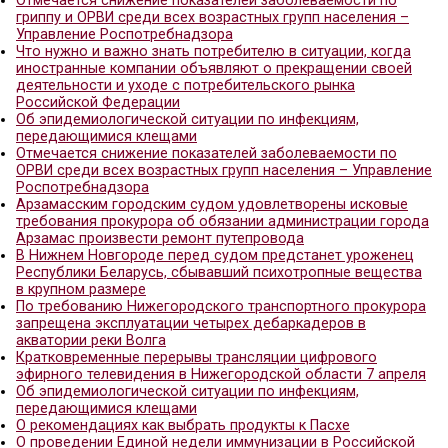
назначены штрафы на сумму 1 млн. 402,5 тысячи 
Почта России упростила клиентам подачу и отс
обращений в поддержку
О рекомендациях, как правильно выбрать живые
Рекомендации потребителям при покупках к 14 
Управлением Роспотребнадзора привлечены к
административной ответственности авиакомпани
пассажиры которых находились без еды и воды
вследствие длительных задержек авиарейсов
Жители Нижегородской области могут вернуть з
интернет-магазины на почте благодаря услуге «Л
возврат»
в результате участия Управления Роспотребнадз
судебной защите потребителям присуждено бол
млн.рублей
Отмечается снижение показателей заболеваемос
гриппу и ОРВИ среди всех возрастных групп насе
Управление Роспотребнадзора
Что нужно и важно знать потребителю в ситуаци
иностранные компании объявляют о прекращени
деятельности и уходе с потребительского рынка